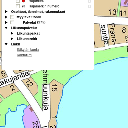
Rajamerkit
Rajamerkin numero
Osoitteet, tiennimet, rakennukset
Myytävät tontit
(
275
)
Palvelut
Liikuntapalvelut
Liikuntapaikat
Liikuntareitit
Linkit
Säkylän kunta
Karttatiimi