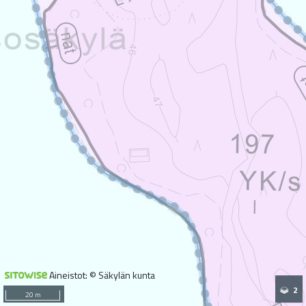
Aineistot: © Säkylän kunta
2
20 m